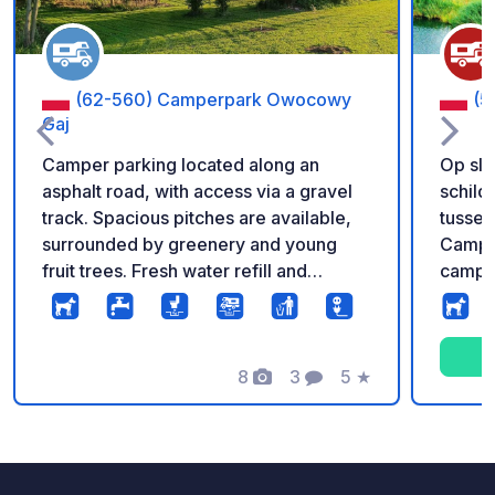
(62-560) Camperpark Owocowy
(5
Gaj
Camper parking located along an
Op sle
asphalt road, with access via a gravel
schild
track. Spacious pitches are available,
tussen
surrounded by greenery and young
Camper
fruit trees. Fresh water refill and
camper
wastewater disposal are provided on-
een v
site. A campfire area is also arranged,
recrea
offering a pleasant outdoor relaxation
Kopalni
spot.
8
3
5
★
is de 
Foto's
Commentaren
Beoordeling
bezoek
Silezië
met de
een pr