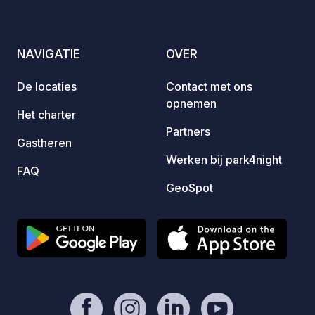
met krista
ook gr
prieel
NAVIGATIE
OVER
speelt
van ka
De locaties
Contact met ons
fantas
opnemen
bieden
Het charter
twee s
Partners
Gastheren
plaats
Werken bij park4night
voorzi
FAQ
drinkw
GeoSpot
die ie
gasten
Er zij
douch
rioolw
hele te
het z
waterr