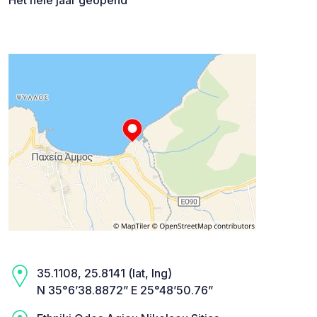
35.1108, 25.8141 (lat, lng)
N 35°6’38.8872” E 25°48’50.76”