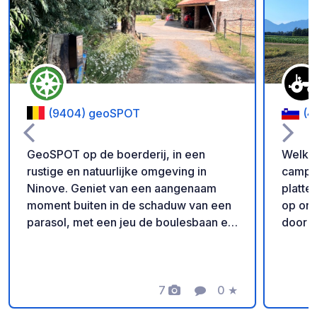
Voeg toe aan je fav
(9404) geoSPOT
(4
GeoSPOT op de boerderij, in een
Welkom
rustige en natuurlijke omgeving in
camper
Ninove. Geniet van een aangenaam
platteland Geniet van een
moment buiten in de schaduw van een
op onz
parasol, met een jeu de boulesbaan en
door n
ponyritjes voor de kinderen. Een ideale
leven.
plek voor een ontspannen vakantie.
en op 
Met dank aan de eigenaar voor het
kippen
delen van deze geoSPOT! :)
7
0
★
perfec
Foto's
Commentaar
Beoordeling
Herinnering : - Vergeet niet om bij
boerenl