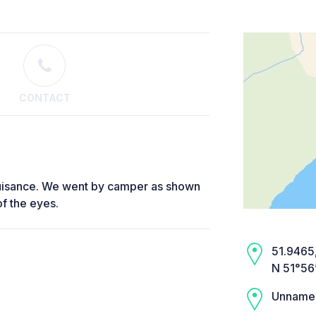
CONTACT
 nuisance. We went by camper as shown
of the eyes.
51.9465,
N 51°56
Unname
,