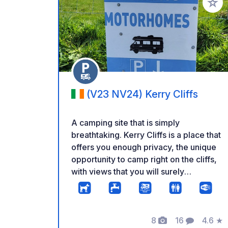
Voeg t
(V23 NV24) Kerry Cliffs
A camping site that is simply
breathtaking. Kerry Cliffs is a place that
offers you enough privacy, the unique
opportunity to camp right on the cliffs,
with views that you will surely
remember. There are toilets, water
refilling facilities and our cafe where
you can buy food and hot drinks.
Campers have access to the cliffs all
8
16
4.6
★
Foto's
Commentare
Beoord