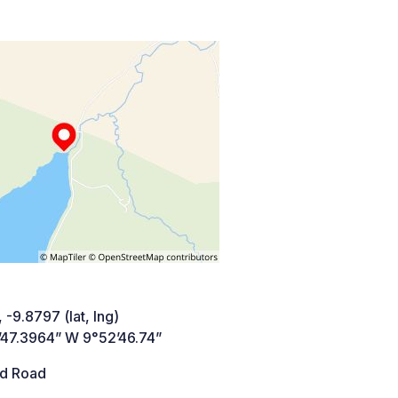
 -9.8797 (lat, lng)
’47.3964” W 9°52’46.74”
d Road