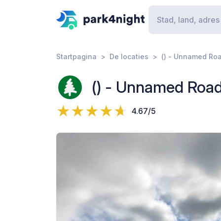
Startpagina
De locaties
() - Unnamed Ro
() - Unnamed Roa
4.67/5