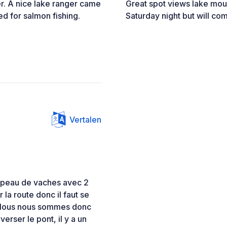
r. A nice lake ranger came
Great spot views lake mou
ed for salmon fishing.
Saturday night but will co
Vertalen
oupeau de vaches avec 2
 la route donc il faut se
e. Nous nous sommes donc
averser le pont, il y a un