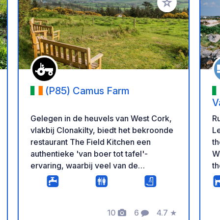
oe aan je favorieten
Voeg toe aan je 
(P85) Camus Farm
V
Gelegen in de heuvels van West Cork,
Ru
vlakbij Clonakilty, biedt het bekroonde
Let
restaurant The Field Kitchen een
th
authentieke 'van boer tot tafel'-
Wa
ervaring, waarbij veel van de
th
producten afkomstig zijn van de
au
biologische Camus Farm. Met ruime
e
binnen- en overdekte buitenfaciliteiten
wi
is er voor elk weertype een geschikte
10
6
4.7
★
ba
n
eling
Foto's
Commentaren
Beoordeling