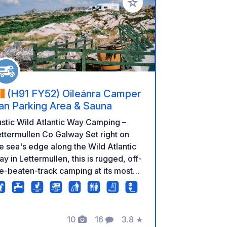
favorieten
Voeg toe aan je favorieten
(H91 FY52) Oileánra Camper
an Parking Area & Sauna
stic Wild Atlantic Way Camping –
termullen Co Galway Set right on
e sea's edge along the Wild Atlantic
y in Lettermullen, this is rugged, off-
e-beaten-track camping at its most
thentic. The site sits exposed to the
lements on the Connemara coastline,
th uninterrupted views across the
10
16
3.8
★
y — the kind of raw, dramatic
Foto's
Commentaren
Beoordeling