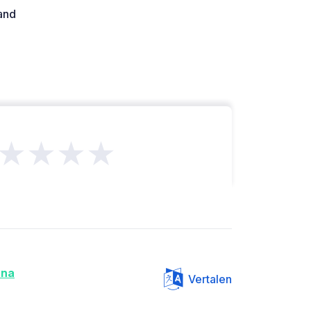
and
★★★★
yna
Vertalen