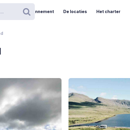
Abonnement
De locaties
Het charter
Zoeken
ad
d