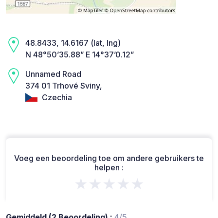
48.8433, 14.6167 (lat, lng)
N 48°50’35.88” E 14°37’0.12”
Unnamed Road
374 01 Trhové Sviny,
Czechia
Voeg een beoordeling toe om andere gebruikers te
helpen :
★★★★★
Gemiddeld (2 Beoordeling) :
4/5