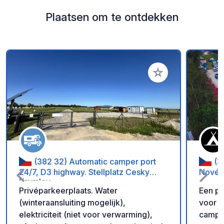
Plaatsen om te ontdekken
Voeg toe aan je fav
(382 32) Automatic camper port
(3
24/7, D3 highway. Stellplatz Cesky
Nové S
Krumlov
Privéparkeerplaats. Water
Een pr
(winteraansluiting mogelijk),
voor 
elektriciteit (niet voor verwarming),
camper