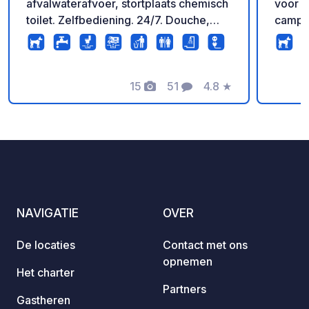
afvalwaterafvoer, stortplaats chemisch
voor m
toilet. Zelfbediening. 24/7. Douche,
campe
toilet, minikeukenhoek. Zomer 2025,
vrijdag en zaterdag, bar geopend.
15
51
4.8
★
Foto's
Commentaren
Beoordeling
NAVIGATIE
OVER
De locaties
Contact met ons
opnemen
Het charter
Partners
Gastheren