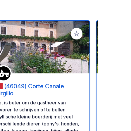
favorieten
Voeg toe aan je favorieten
(46049) Corte Canale
(45038
rgilio
Ricos We
t is beter om de gastheer van
Onze openin
voren te schrijven of te bellen.
met zondag: 8.0
yllische kleine boerderij met veel
21.00 uur Deze inleiding is voor alle
rschillende dieren (pony's, honden,
hondenbezitt
tten, kippen, konijnen, bijen, allerlei
beweren dat 