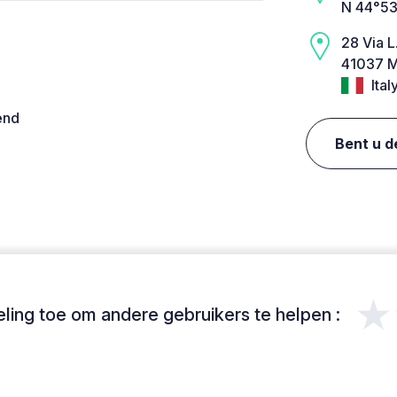
N 44°53’
28 Via L
41037 M
Ital
end
Bent u d
★
ing toe om andere gebruikers te helpen :