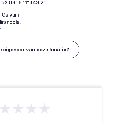
52.08” E 11°3’43.2”
. Galvani
irandola,
y
e eigenaar van deze locatie?
★★★★