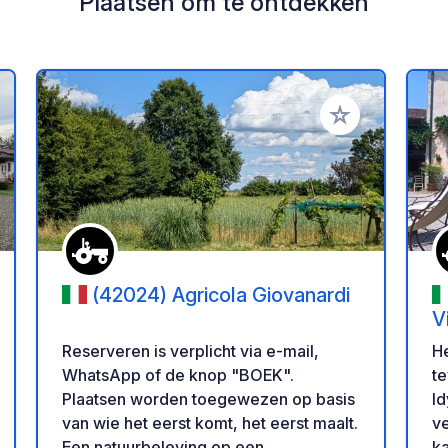
Plaatsen om te ontdekken
oe aan je favorieten
Voeg toe aan je 
(42024) Agricola Giovanardi
Vi
Reserveren is verplicht via e-mail,
He
WhatsApp of de knop "BOEK".
te
Plaatsen worden toegewezen op basis
Id
van wie het eerst komt, het eerst maalt.
ve
Een natuurbeleving op een
ka