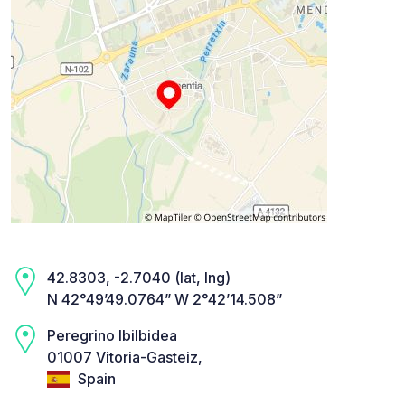
42.8303, -2.7040 (lat, lng)
N 42°49’49.0764” W 2°42’14.508”
Peregrino Ibilbidea
01007 Vitoria-Gasteiz,
Spain