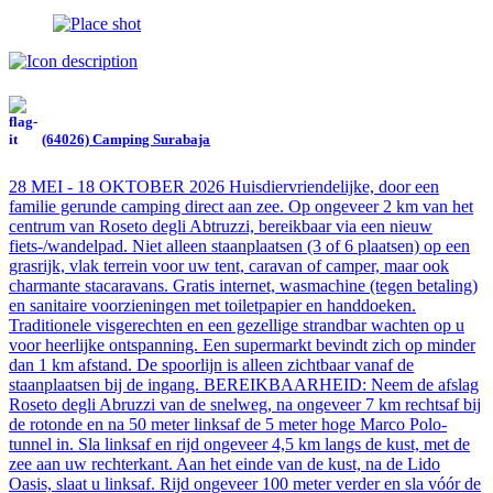
(64026) Camping Surabaja
28 MEI - 18 OKTOBER 2026 Huisdiervriendelijke, door een
familie gerunde camping direct aan zee. Op ongeveer 2 km van het
centrum van Roseto degli Abtruzzi, bereikbaar via een nieuw
fiets-/wandelpad. Niet alleen staanplaatsen (3 of 6 plaatsen) op een
grasrijk, vlak terrein voor uw tent, caravan of camper, maar ook
charmante stacaravans. Gratis internet, wasmachine (tegen betaling)
en sanitaire voorzieningen met toiletpapier en handdoeken.
Traditionele visgerechten en een gezellige strandbar wachten op u
voor heerlijke ontspanning. Een supermarkt bevindt zich op minder
dan 1 km afstand. De spoorlijn is alleen zichtbaar vanaf de
staanplaatsen bij de ingang. BEREIKBAARHEID: Neem de afslag
Roseto degli Abruzzi van de snelweg, na ongeveer 7 km rechtsaf bij
de rotonde en na 50 meter linksaf de 5 meter hoge Marco Polo-
tunnel in. Sla linksaf en rijd ongeveer 4,5 km langs de kust, met de
zee aan uw rechterkant. Aan het einde van de kust, na de Lido
Oasis, slaat u linksaf. Rijd ongeveer 100 meter verder en sla vóór de