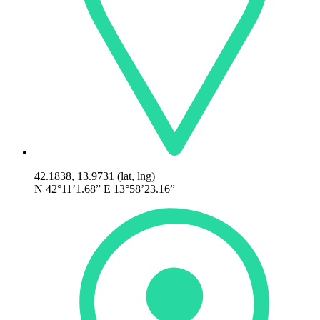
42.1838, 13.9731 (lat, lng)
N 42°11’1.68” E 13°58’23.16”