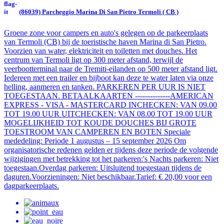
(86039) Parcheggio Marina Di San Pietro Termoli ( CB )
Groene zone voor campers en auto's gelegen op de parkeerplaats
van Termoli (CB) bij de toeristische haven Marina di San Pietro.
Voorzien van water, elektriciteit en toiletten met douches. Het
centrum van Termoli ligt op 300 meter afstand, terwijl de
veerbootterminal naar de Tremiti-eilanden op 500 meter afstand ligt.
Iedereen met een trailer en bijboot kan deze te water laten via onze
helling, aanmeren en tanken. PARKEREN PER UUR IS NIET
TOEGESTAAN. BETAALKAARTEN --------------AMERICAN
EXPRESS - VISA - MASTERCARD INCHECKEN: VAN 09.00
TOT 19.00 UUR UITCHECKEN: VAN 08.00 TOT 19.00 UUR
MOGELIJKHEID TOT KOUDE DOUCHES BIJ GROTE
TOESTROOM VAN CAMPEREN EN BOTEN Speciale
mededeling: Periode 1 augustus – 15 september 2026 Om
organisatorische redenen gelden er tijdens deze periode de volgende
wijzigingen met betrekking tot het parkeren: ​'s Nachts parkeren: Niet
toegestaan. ​Overdag parkeren: Uitsluitend toegestaan tijdens de
daguren. ​Voorzieningen: Niet beschikbaar. ​Tarief: € 20,00 voor een
dagparkeerplaats.