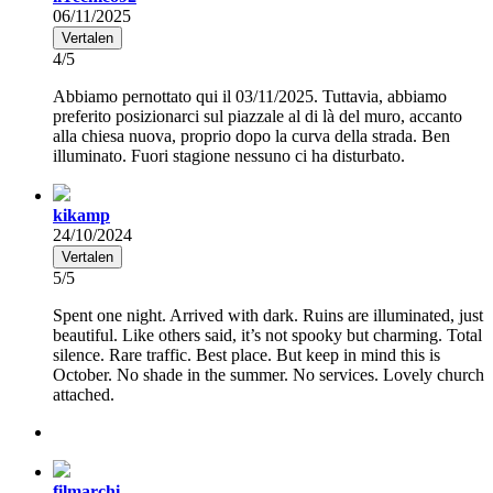
06/11/2025
Vertalen
4/5
Abbiamo pernottato qui il 03/11/2025. Tuttavia, abbiamo
preferito posizionarci sul piazzale al di là del muro, accanto
alla chiesa nuova, proprio dopo la curva della strada. Ben
illuminato. Fuori stagione nessuno ci ha disturbato.
kikamp
24/10/2024
Vertalen
5/5
Spent one night. Arrived with dark. Ruins are illuminated, just
beautiful. Like others said, it’s not spooky but charming. Total
silence. Rare traffic. Best place. But keep in mind this is
October. No shade in the summer. No services. Lovely church
attached.
filmarchi