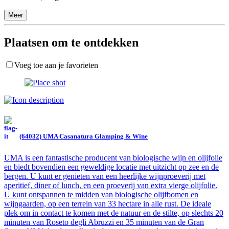
Meer
Plaatsen om te ontdekken
Voeg toe aan je favorieten
(64032) UMA Casanatura Glamping & Wine
UMA is een fantastische producent van biologische wijn en olijfolie
en biedt bovendien een geweldige locatie met uitzicht op zee en de
bergen. U kunt er genieten van een heerlijke wijnproeverij met
aperitief, diner of lunch, en een proeverij van extra vierge olijfolie.
U kunt ontspannen te midden van biologische olijfbomen en
wijngaarden, op een terrein van 33 hectare in alle rust. De ideale
plek om in contact te komen met de natuur en de stilte, op slechts 20
minuten van Roseto degli Abruzzi en 35 minuten van de Gran