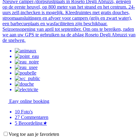
Nieuwe camper-/dorpsrustplaats in Roseto Degli Abruzzi, gelegen
op de eerste heuvel, op 800 meter van het strand en het centrum. 24-
uurs zelf-inchecken is mogelijk. Kleedruimtes met gratis douches,
stroomaansluitingen en afvoer voor campers (grijs en zwart water),
een barbecueplaats en wasfaciliteiten zijn beschikbaar.
Seizoensopening van april tot september. Om ons te bereiken, raden
we aan uw GPS te gebruiken na de afslag Roseto Degli Abruzzi van
de snelweg.
Easy online booking
10
Foto's
27
Commentaren
5
Beoordeling
★
Voeg toe aan je favorieten