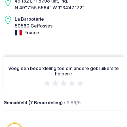
49.1321, -1.5798 (lat, lng)
N 49°7’55.5564” W 1°34’47.172”
La Barboterie
50560 Geffosses,
France
Voeg een beoordeling toe om andere gebruikers te
helpen :
★★★★★
Gemiddeld (7 Beoordeling) :
3.86/5