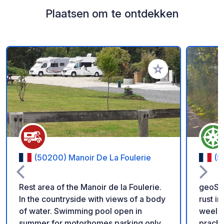
Plaatsen om te ontdekken
Voeg toe aan je fav
(50200) Manoir De La Foulerie
(5
Rest area of the Manoir de la Foulerie.
geoSPO
In the countryside with views of a body
rust i
of water. Swimming pool open in
weeld
summer for motorhomes parking only.
pracht