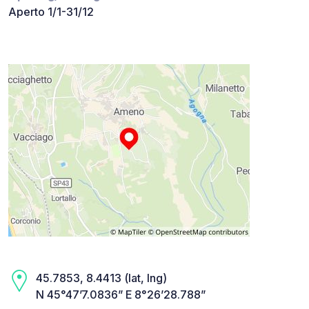
Aperto 1/1-31/12
45.7853, 8.4413 (lat, lng)
N 45°47’7.0836” E 8°26’28.788”