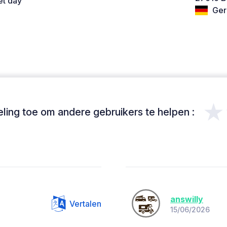
et day
Ger
★
ing toe om andere gebruikers te helpen :
answilly
Vertalen
15/06/2026