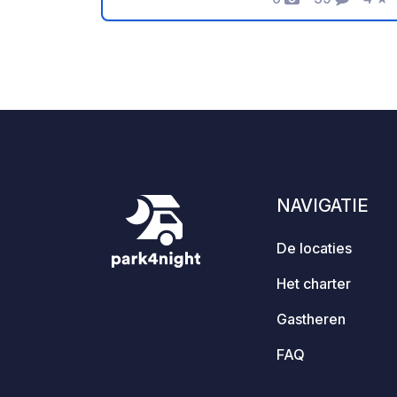
Foto's
Commentar
Beoo
zoutmoerassen waardeert. Wij bieden
ruime staanplaatsen, een groot
tentenveld en uiteraard zijn er 24 uur
per dag sanitaire voorzieningen
beschikbaar. Voor een ontspannen
ontbijt kunt u gebruikmaken van onze
broodjesservice; vraag er gerust naar.
Honden zijn niet toegestaan op de
gehele camping.
NAVIGATIE
De locaties
Het charter
Gastheren
FAQ