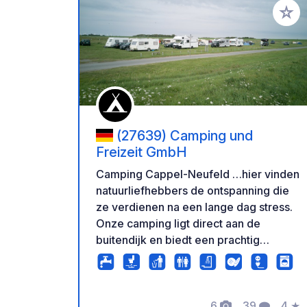
Voeg t
(27639) Camping und
Freizeit GmbH
Camping Cappel-Neufeld …hier vinden
natuurliefhebbers de ontspanning die
ze verdienen na een lange dag stress.
Onze camping ligt direct aan de
buitendijk en biedt een prachtig
uitzicht. Geniet van de frisse
Noordzeelucht en de rust van de
natuur. De perfecte plek voor wie het
6
39
4
★
ongerepte landschap en de