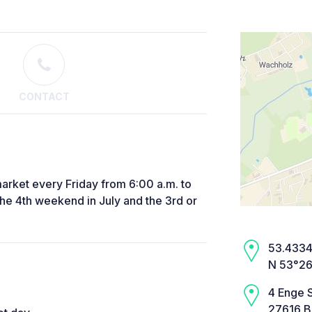
CONTACT
market every Friday from 6:00 a.m. to
the 4th weekend in July and the 3rd or
53.4334,
N 53°26
4 Enge 
27616 B