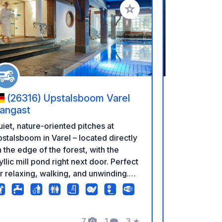
favorieten
Voeg toe aan je favorieten
(26316) Upstalsboom Varel
(27476
angast
Strandgut
iet, nature-oriented pitches at
Camping wrak 
stalsboom in Varel – located directly
hondvrije, k
 the edge of the forest, with the
camping met
yllic mill pond right next door. Perfect
uitbaters op
r relaxing, walking, and unwinding.
strand. De p
e North Sea resort of Dangast, with
(21/07) of 
s beach, harbor, and restaurants, is
gerenoveerd.
st a 7-minute drive away – ideal for
bevinden zi
7
1
3
★
joying the coast and then returning to
het voorste