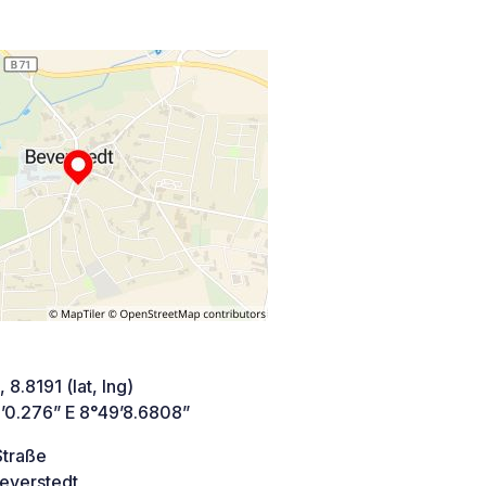
 8.8191 (lat, lng)
’0.276” E 8°49’8.6808”
Straße
everstedt,