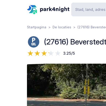
Startpagina
De locaties
(27616) Beverste
(27616) Beversted
3.25/5