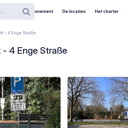
Abonnement
De locaties
Het charter
Zoeken
dt - 4 Enge Straße
t - 4 Enge Straße