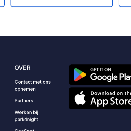
en
rdeling
Goede vervoersverbindingen – en toch
the
een rustige locatie. Perfect voor een
sp
7
28
3.9
★
Foto's
Commentaren
Beoordeling
overnachting. Prijzen: €14 tot 8 m €17
st
boven 8 m €18 caravan inclusief
voertuig €4 vast tarief voor elektriciteit
€1 hond
OVER
Contact met ons
opnemen
Partners
Werken bij
park4night
GeoSpot