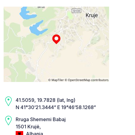
41.5059, 19.7828 (lat, lng)
N 41°30’21.3444” E 19°46’58.1268”
Rruga Shememi Babaj
1501 Krujë,
Albania