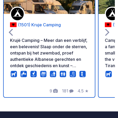
(1501) Kruje Camping
(1
Krujë Camping – Meer dan een verblijf,
Camping
een belevenis! Slaap onder de sterren,
a fami
ontspan bij het zwembad, proef
small K
authentieke Albanese gerechten en
the vil
ontdek geschiedenis en kunst –
Tirana
allemaal op één onvergetelijke plek.
our fir
Boek nu jouw natuuruitje!
official 
The ca
9
181
4.5
★
approx
Foto's
Commentaren
Beoordeling
olive 
Medite
region
our ow