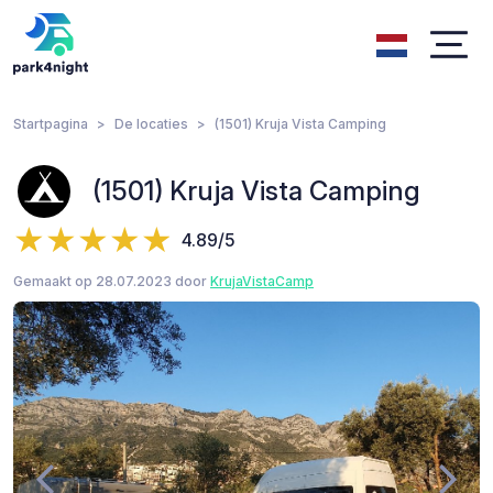
Startpagina
De locaties
(1501) Kruja Vista Camping
(1501) Kruja Vista Camping
4.89/5
Gemaakt op 28.07.2023 door
KrujaVistaCamp