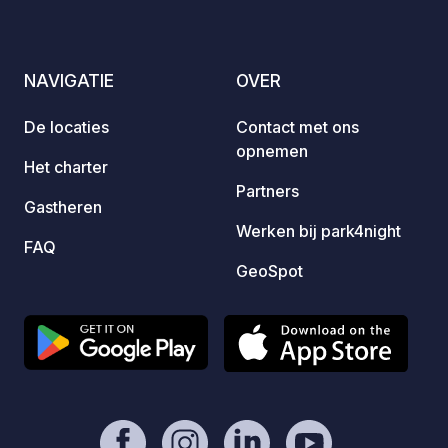
wine, rak
range 
and al
NAVIGATIE
OVER
with el
and ca
De locaties
Contact met ons
spacio
opnemen
those 
Het charter
The fa
Partners
Gastheren
a wash
Werken bij park4night
kitche
FAQ
drinki
GeoSpot
connec
for emp
also o
reques
parked
LOCATI
visiti