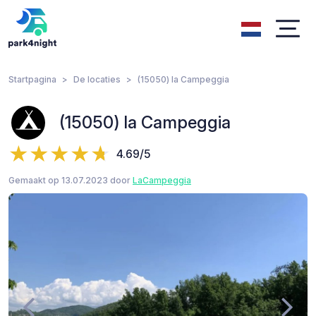
Startpagina
De locaties
(15050) la Campeggia
(15050) la Campeggia
4.69/5
Gemaakt op 13.07.2023 door
LaCampeggia