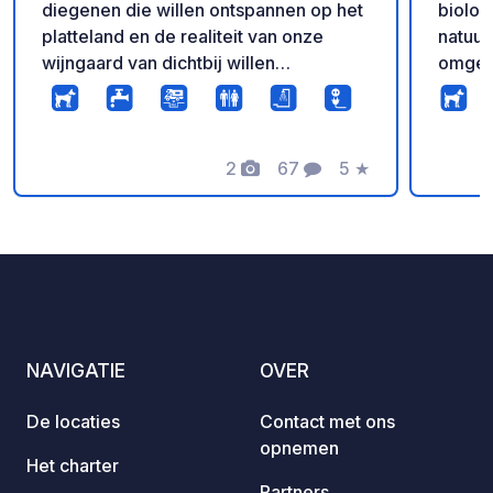
diegenen die willen ontspannen op het
biolog
platteland en de realiteit van onze
natuur
wijngaard van dichtbij willen
omgeve
ontdekken. Voor een verzorgde en
van he
georganiseerde ontvangst is
staanp
reserveren verplicht. Aankomst wordt
elektri
aanbevolen voor 19.00 uur. Er zijn
2
67
5
★
is een
Foto's
Commentaren
Beoordeling
huisdieren in de accommodatie.
toilet
wasmac
fietse
Fiets-
Torren
beginn
accomm
NAVIGATIE
OVER
een a
alluvi
De locaties
Contact met ons
reserv
opnemen
specia
Het charter
wilde di
Partners