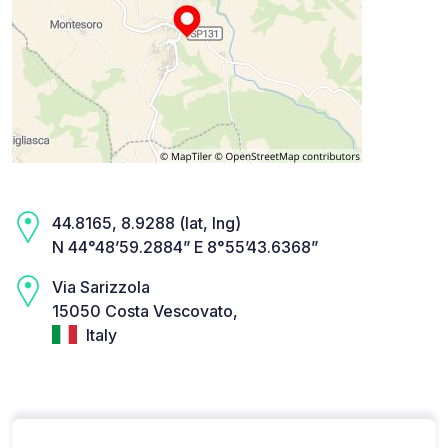
44.8165, 8.9288 (lat, lng)
N 44°48’59.2884” E 8°55’43.6368”
Via Sarizzola
15050 Costa Vescovato,
Italy