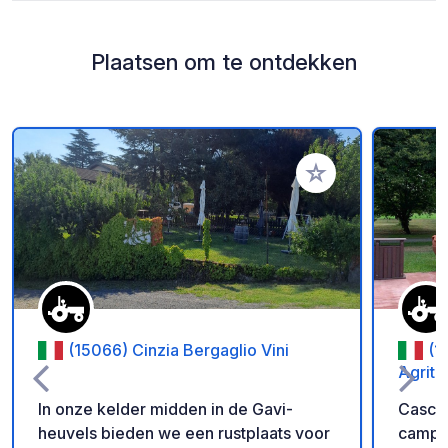
Plaatsen om te ontdekken
Voeg toe aan je fav
(15066) Cinzia Bergaglio Vini
(1
Agritu
In onze kelder midden in de Gavi-
Cascin
heuvels bieden we een rustplaats voor
campe