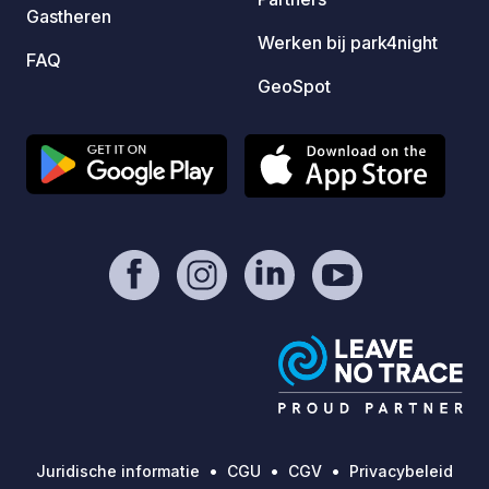
Gastheren
zijn 
Werken bij park4night
Extra 
FAQ
barbec
GeoSpot
beschi
Juridische informatie
CGU
CGV
Privacybeleid