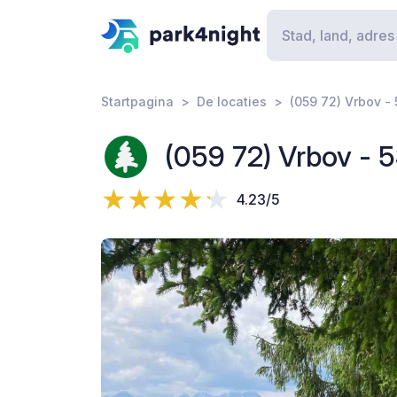
Startpagina
De locaties
(059 72) Vrbov -
(059 72) Vrbov - 
4.23/5