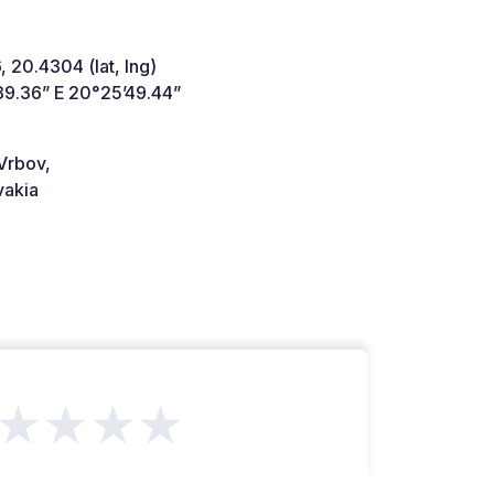
 20.4304 (lat, lng)
39.36” E 20°25’49.44”
Vrbov,
vakia
★★★★