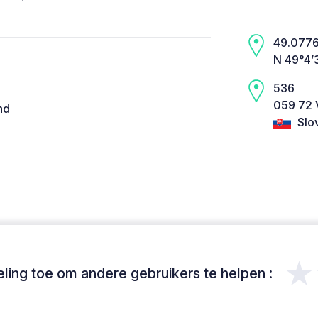
49.0776,
N 49°4’
536
059 72 
nd
Slo
★
ing toe om andere gebruikers te helpen :