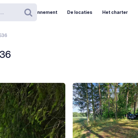
Abonnement
De locaties
Het charter
Zoeken
 536
536