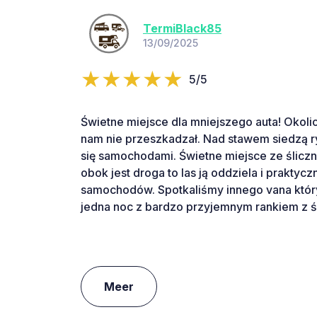
TermiBlack85
13/09/2025
5/5
Świetne miejsce dla mniejszego auta! Okoli
nam nie przeszkadzał. Nad stawem siedzą r
się samochodami. Świetne miejsce ze ślic
obok jest droga to las ją oddziela i praktycz
samochodów. Spotkaliśmy innego vana któr
jedna noc z bardzo przyjemnym rankiem z 
Meer