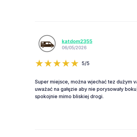
katdom2355
06/05/2026
5/5
Super miejsce, można wjechać tez dużym v
uważać na gałęzie aby nie porysowały boku)
spokojnie mimo bliskiej drogi.