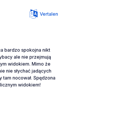
Vertalen
ca bardzo spokojna nikt
ybacy ale nie przejmują
znym widokiem. Mimo że
nie nie słychać jadących
y tam nocował. Spędzona
ślicznym widokiem!