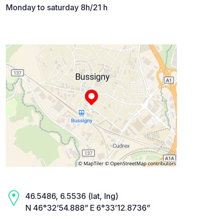
Monday to saturday 8h/21 h
46.5486, 6.5536 (lat, lng)
N 46°32’54.888” E 6°33’12.8736”