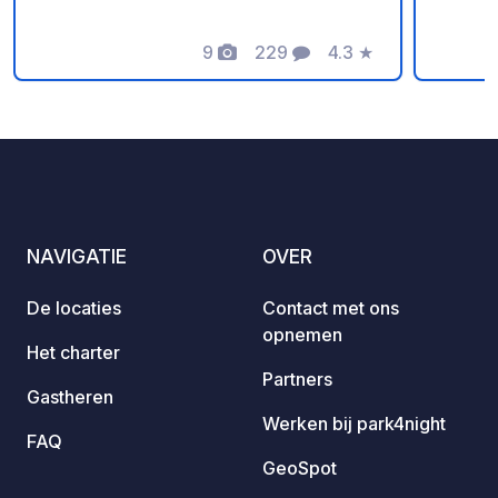
persoo
9
229
4.3
★
versch
Foto's
Commentaren
Beoordeling
van kl
afhank
Maaltijd:
tegen me
inclus
persoon. Picknickmand
nemen 
NAVIGATIE
OVER
Assort
items,
De locaties
Contact met ons
beschi
opnemen
wijn. Ontbijt: € 15 per persoon.
Het charter
Beschi
Partners
Gastheren
huisge
Werken bij park4night
Wijn 
FAQ
Vinho 
GeoSpot
Rosé. 