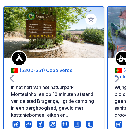
Voeg toe aan je fav
(5300-561) Cepo Verde
(4
Enotur
In het hart van het natuurpark
Wijnga
Montesinho, en op 10 minuten afstand
biologisch
van de stad Bragança, ligt de camping
geen g
in een berghoogland, gevuld met
sanitair
kastanjebomen, eiken en
droogt
kersenbomen en op een
milieu
Op res