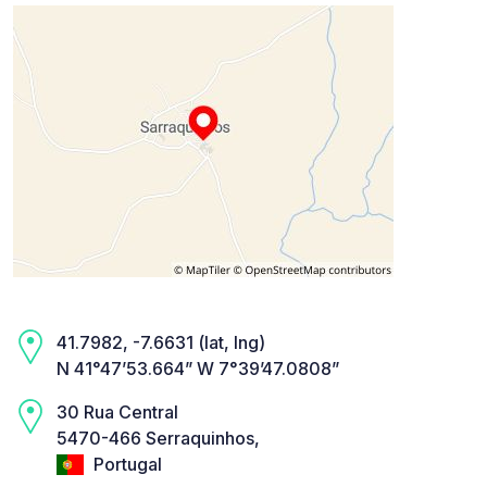
41.7982, -7.6631 (lat, lng)
N 41°47’53.664” W 7°39’47.0808”
30 Rua Central
5470-466 Serraquinhos,
Portugal