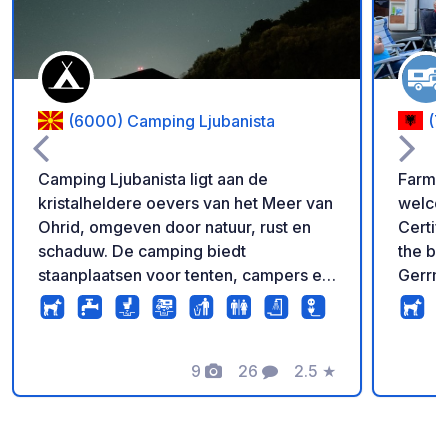
(6000) Camping Ljubanista
(7
Camping Ljubanista ligt aan de
Farma Sotira We
kristalheldere oevers van het Meer van
welcom
Ohrid, omgeven door natuur, rust en
Certif
schaduw. De camping biedt
the br
staanplaatsen voor tenten, campers en
Gerrme
caravans, schoon sanitair met warme
Park.Hiking: Embark
douches, elektriciteit, wifi, een
trails
supermarkt, een restaurant en toegang
Sheleg
tot een privéstrand. Een rustige plek
9
26
2.5
★
disco
Foto's
Commentaren
Beoordeling
om te ontspannen, te zwemmen en te
yourself 
genieten van de schoonheid van
Take a
Nationaal Park Galichica.
pictur