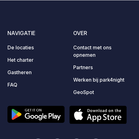
panora
the surrou
Experi
explor
NAVIGATIE
OVER
nation
skilled guides.
De locaties
Contact met ons
yourse
opnemen
apicul
Het charter
benefi
Partners
Gastheren
apithe
Werken bij park4night
mind, body
FAQ
thank 
GeoSpot
We hop
explor
memori