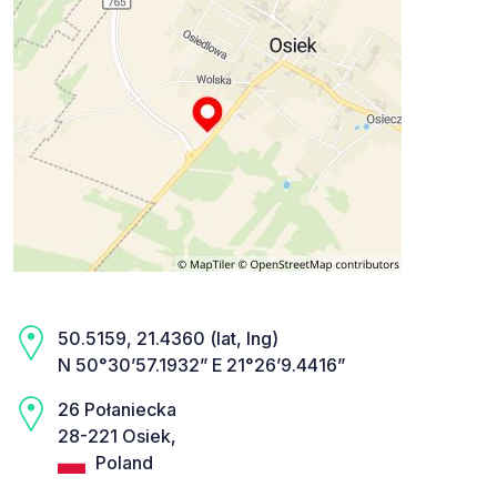
50.5159, 21.4360 (lat, lng)
N 50°30’57.1932” E 21°26’9.4416”
26 Połaniecka
28-221 Osiek,
Poland