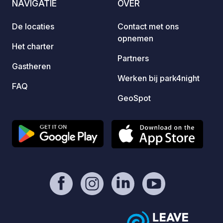
NAVIGATIE
OVER
voor de eigenaar. - Paypal:
vulpun
https://www.paypal.com/donate/?
De locaties
Contact met ons
hosted_button_id=YDRE9ZM5EXQR6 -
opnemen
https://geospot.app/en
Het charter
Partners
Gastheren
Werken bij park4night
FAQ
GeoSpot