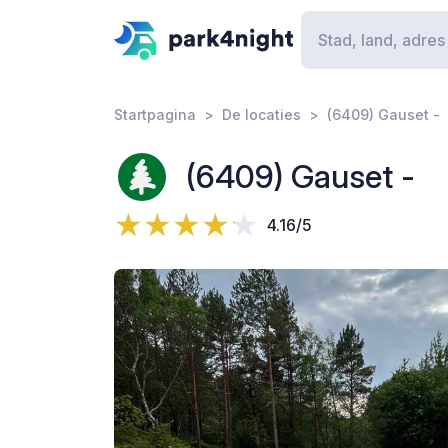
Startpagina
De locaties
(6409) Gauset -
(6409) Gauset -
4.16/5