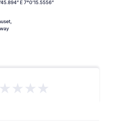
’45.894” E 7°0’15.5556”
uset,
way
★★★★