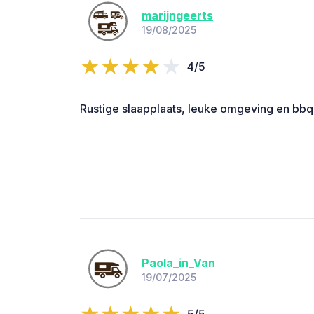
marijngeerts
19/08/2025
4/5
Rustige slaapplaats, leuke omgeving en bbq
Paola_in_Van
19/07/2025
5/5