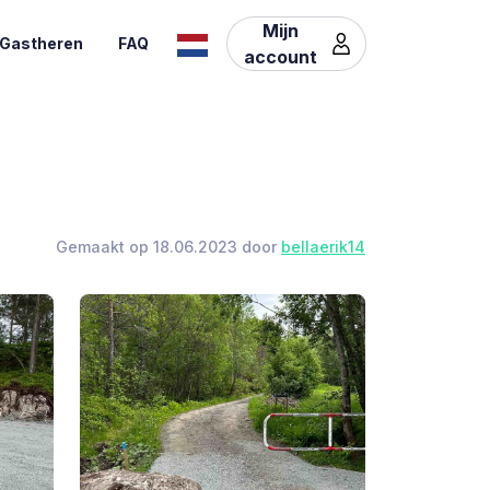
Mijn
Gastheren
FAQ
account
Gemaakt op 18.06.2023 door
bellaerik14