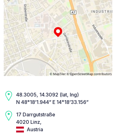
48.3005, 14.3092 (lat, lng)
N 48°18’1.944” E 14°18’33.156”
17 Darrgutstraße
4020 Linz,
Austria