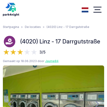
Startpagina
De locaties
(4020) Linz - 17 Darrgutstraße
(4020) Linz - 17 Darrgutstraße
3/5
Gemaakt op 18.06.2023 door
Jaume84