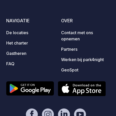
leeftijden ✅ Zelfbedieningswinkel op
voorzi
het terrein ✅ Contactloos betalen
gemee
mogelijk!
van gr
NAVIGATIE
OVER
speelt
afvalb
De locaties
Contact met ons
voorzieningen.
opnemen
kunt b
Het charter
broodj
Partners
Gastheren
infrarood
Werken bij park4night
zelfca
FAQ
drankj
GeoSpot
produc
Prijze
per na
8,00 p
nacht 
Kind (
(12–14
Toeris