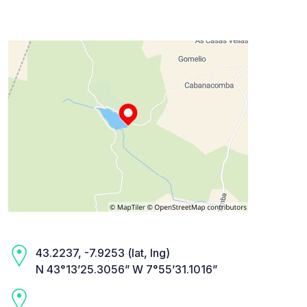
43.2237, -7.9253 (lat, lng)
N 43°13’25.3056” W 7°55’31.1016”