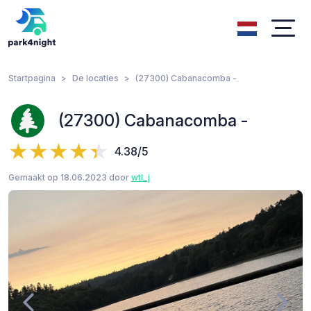
Startpagina
De locaties
(27300) Cabanacomba -
(27300) Cabanacomba -
4.38/5
Gemaakt op 18.06.2023 door
wtl_j