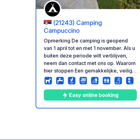
(21243) Camping
Campuccino
Opmerking De camping is geopend
van 1 april tot en met 1 november. Als u
buiten deze periode wilt verblijven,
neem dan contact met ons op. Waarom
hier stoppen Een gemakkelijke, veilige
en rustige stop, op slechts enkele
minuten van de snelweg E-75. Ideaal
voor overnachtingen en korte pauzes
Easy online booking
tijdens uw reis door Servië richting
Griekenland, Bulgarije, Noord-
Macedonië, Albanië, Montenegro,
10
113
4.8
★
Foto's
Commentaren
Beoord
Bosnië en de Adriatische kust. Wat u
kunt verwachten - Eenvoudige toegang
vanaf de snelweg, geschikt voor grote