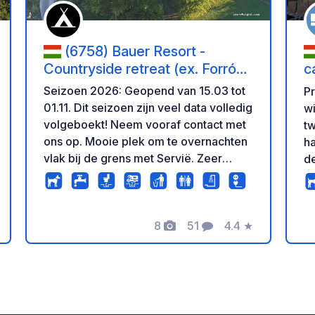
(6758) Bauer Resort -
Countryside retreat (ex. Forró
c
Fogadó)
Seizoen 2026: Geopend van 15.03 tot
Pr
01.11. Dit seizoen zijn veel data volledig
wi
volgeboekt! Neem vooraf contact met
tw
ons op. Mooie plek om te overnachten
h
vlak bij de grens met Servië. Zeer
de
aangename locatie met veel
uitzicht. 
parkeermogelijkheden. De eigenaar is
fa
vriendelijk en laat zien waar u kunt
to
parkeren – voor verschillende
8
51
4.4
★
do
Foto's
Commentaren
Beoordeling
voertuigen zijn er verschillende
u
plaatsen. De eigenaar vernieuwt
wa
eling
voortdurend de faciliteiten en breidt de
ze
diensten uit. De gloednieuwe douches
wo
en toiletten zijn mooi en schoon.
be