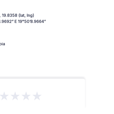
 19.8358 (lat, lng)
1.9692” E 19°50’8.9664”
bia
★★★★