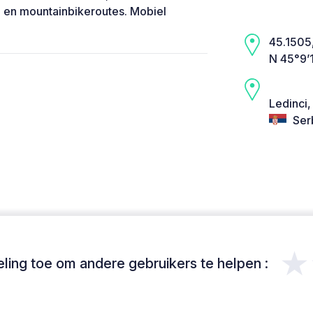
 en mountainbikeroutes. Mobiel
45.1505,
N 45°9’
Ledinci,
Ser
★
ing toe om andere gebruikers te helpen :