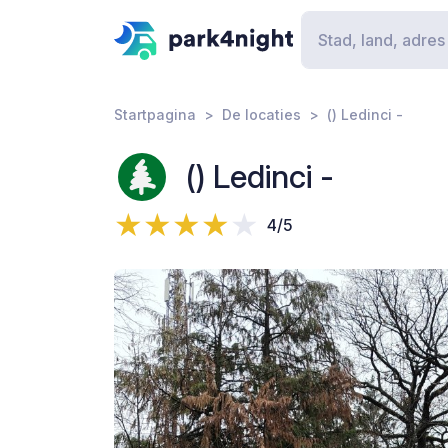
Startpagina
De locaties
() Ledinci -
() Ledinci -
4/5