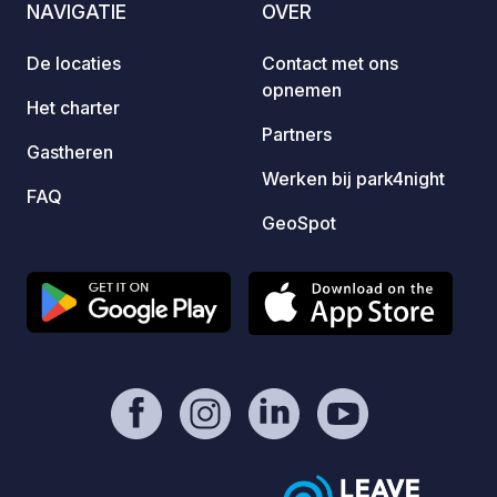
NAVIGATIE
OVER
eller r
mOst1983 - https://geospot.app/en
går vä
De locaties
Contact met ons
dessa f
opnemen
Här ka
Het charter
och ty
Partners
runt. 
Gastheren
din st
Werken bij park4night
FAQ
online
GeoSpot