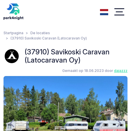
Startpagina
De locaties
(37910) Savikoski Caravan (Latocaravan Oy)
(37910) Savikoski Caravan
(Latocaravan Oy)
Gemaakt op 18.06.2023 door
dajazzz