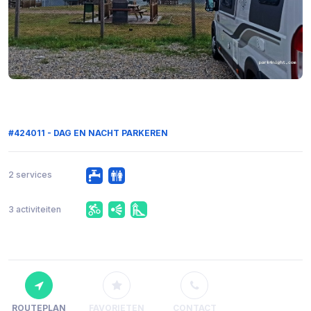
#424011 - DAG EN NACHT PARKEREN
2 services
3 activiteiten
ROUTEPLAN
FAVORIETEN
CONTACT