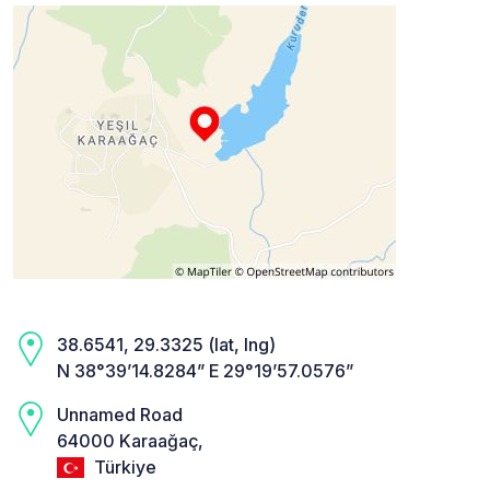
38.6541, 29.3325 (lat, lng)
N 38°39’14.8284” E 29°19’57.0576”
Unnamed Road
64000 Karaağaç,
Türkiye