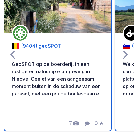
Voeg toe aan je fav
(9404) geoSPOT
(4
GeoSPOT op de boerderij, in een
Welkom
rustige en natuurlijke omgeving in
camper
Ninove. Geniet van een aangenaam
platteland Geniet van een
moment buiten in de schaduw van een
op onz
parasol, met een jeu de boulesbaan en
door n
ponyritjes voor de kinderen. Een ideale
leven.
plek voor een ontspannen vakantie.
en op 
Met dank aan de eigenaar voor het
kippen
delen van deze geoSPOT! :)
7
0
★
perfec
Foto's
Commentaar
Beoordeling
Herinnering : - Vergeet niet om bij
boerenl
aankomst de geocode te registreren -
24/7 z