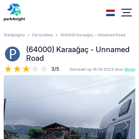
Startpagina
De locaties
(64000) Karaağaç - Unnamed Road
(64000) Karaağaç - Unnamed
Road
3/5
Gemaakt op 18.06.2023 door
Minan