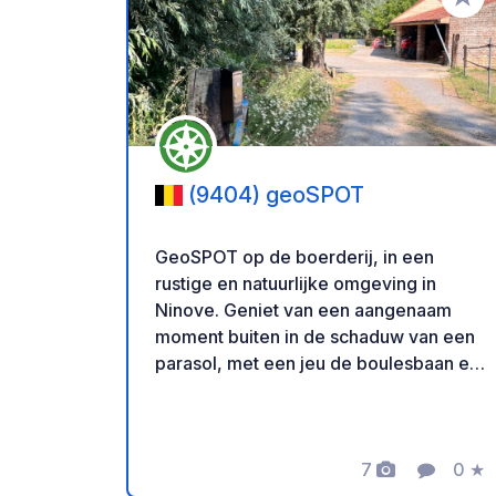
Voeg t
(9404) geoSPOT
GeoSPOT op de boerderij, in een
rustige en natuurlijke omgeving in
Ninove. Geniet van een aangenaam
moment buiten in de schaduw van een
parasol, met een jeu de boulesbaan en
ponyritjes voor de kinderen. Een ideale
plek voor een ontspannen vakantie.
Met dank aan de eigenaar voor het
delen van deze geoSPOT! :)
7
0
★
Foto's
Comment
Beoo