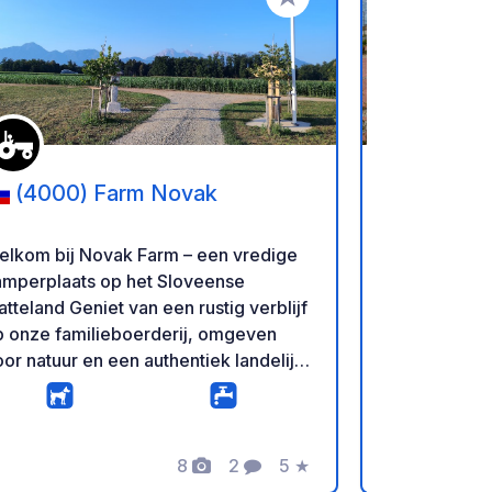
favorieten
Voeg toe aan je favorieten
(4000) Farm Novak
(18038
Sosta Ca
elkom bij Novak Farm – een vredige
Een moderne
amperplaats op het Sloveense
camperplaat
nd Geniet van een rustig verblijf
camping bie
p onze familieboerderij, omgeven
staanplaatse
or natuur en een authentiek landelijk
stroomaanslu
ven. De parkeerplaats is ruim, rustig
sanitairgeb
 op korte afstand van onze koeien,
wasserette (
ippen en pony, waardoor u de
Voor deze v
rfecte balans vindt tussen het
8
2
5
★
toeslag ger
Foto's
Commentaren
Beoordeling