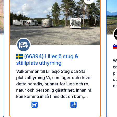
oe aan je favorieten
Voeg toe aan je 
(66894) Lillesjö stug &
W
ställplats uthyrning
c
Välkommen till Lillesjö Stug och Ställ
plattela
plats uthyrning Vi, som äger och driver
o
detta paradis, brinner för lugn och ro,
do
natur och personlig gästfrihet. Innan ni
le
kan komma in så finns det en bom,
en
scanna Qr koden så när ni har betalt så
k
får ni koden till bommen och kan köra
pe
aar
rdeling
in. Glöm inte att låsa bommen efter er.