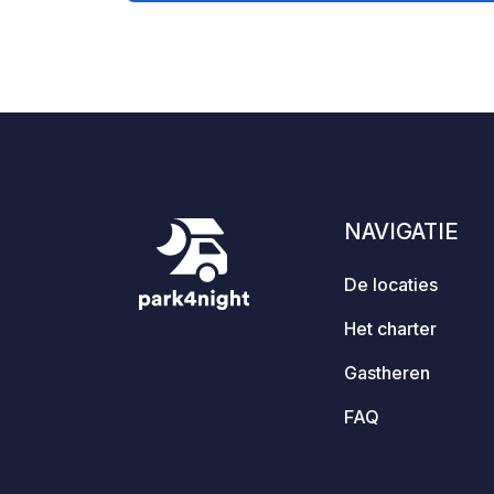
Herinnering : - Vergeet niet om bij
aankomst de geocode te registreren -
Mijn voertuig is uitgerust met toiletten -
⚠️Geen vuur of barbecue! - Free
donatie en zonder commissie voor de
eigenaar. - Paypal
https://www.paypal.com/paypalme/Ti
mOst1983 - https://geospot.app/en
NAVIGATIE
De locaties
Het charter
Gastheren
FAQ