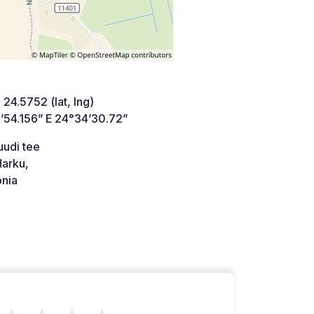
 24.5752 (lat, lng)
’54.156” E 24°34’30.72”
tuudi tee
arku,
onia