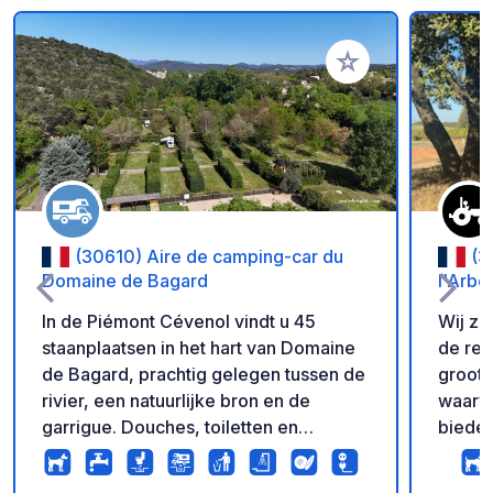
Voeg toe aan je fav
(30610) Aire de camping-car du
(3
Domaine de Bagard
l'Arbo
In de Piémont Cévenol vindt u 45
Wij zi
staanplaatsen in het hart van Domaine
de regio
de Bagard, prachtig gelegen tussen de
groot 
rivier, een natuurlijke bron en de
waarva
garrigue. Douches, toiletten en
biede
zwembad zijn beschikbaar. Elektriciteit
nacht 
is optioneel. Elke staanplaats biedt
twee 