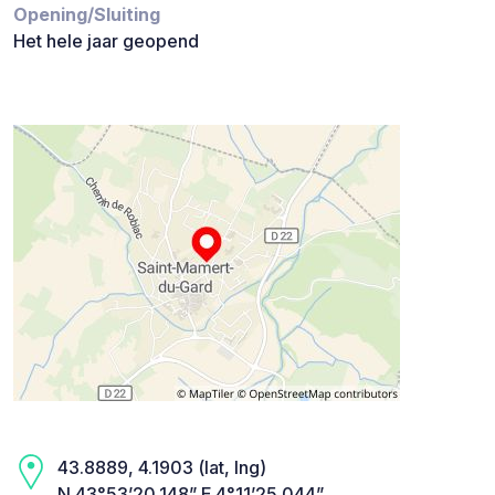
Opening/Sluiting
Het hele jaar geopend
43.8889, 4.1903 (lat, lng)
N 43°53’20.148” E 4°11’25.044”