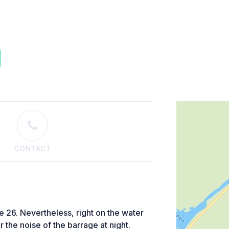
CONTACT
e 26. Nevertheless, right on the water
r the noise of the barrage at night.