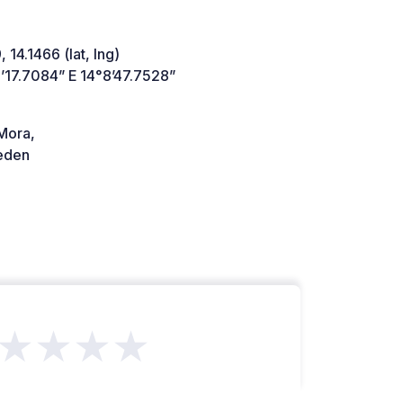
 14.1466 (lat, lng)
’17.7084” E 14°8’47.7528”
Mora,
den
★★★★