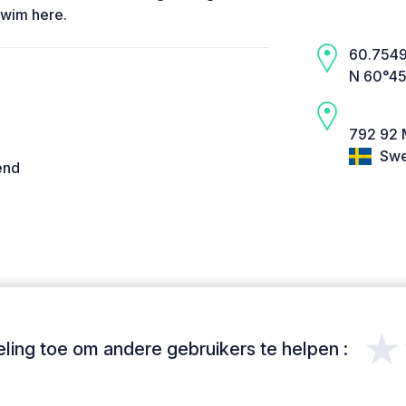
swim here.
60.7549,
N 60°45
792 92 
Swe
end
★
ing toe om andere gebruikers te helpen :