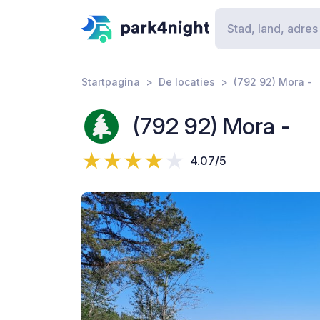
Startpagina
De locaties
(792 92) Mora -
(792 92) Mora -
4.07/5