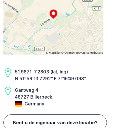
51.9871, 7.2803 (lat, lng)
N 51°59’13.7292” E 7°16’49.098”
Gantweg 4
48727 Billerbeck,
Germany
Bent u de eigenaar van deze locatie?