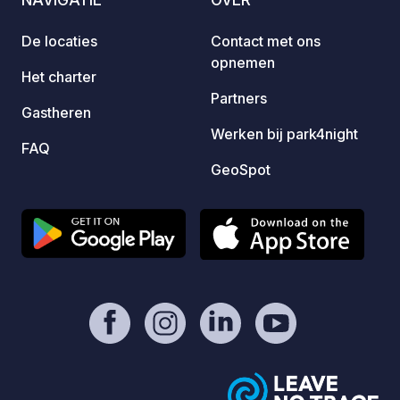
naast de deur: het indrukwekkende
Steinfurt Bagno (een historisch park).
De locaties
Contact met ons
opnemen
Het charter
Partners
Gastheren
Werken bij park4night
FAQ
GeoSpot