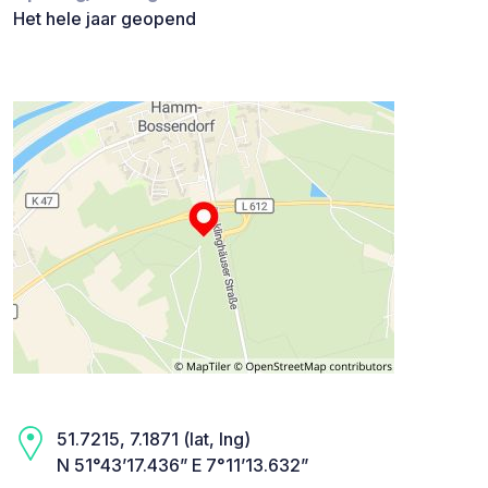
Het hele jaar geopend
51.7215, 7.1871 (lat, lng)
N 51°43’17.436” E 7°11’13.632”