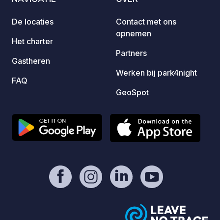
naast de deur: het indrukwekkende
maaltijdso
Steinfurt Bagno (een historisch park).
bij u 
De locaties
Contact met ons
opnemen
Het charter
Partners
Gastheren
Werken bij park4night
FAQ
GeoSpot