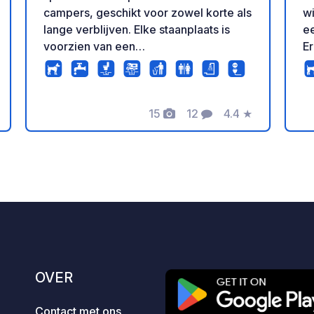
campers, geschikt voor zowel korte als
wi
lange verblijven. Elke staanplaats is
ee
voorzien van een
Er
elektriciteitsaansluiting. Op de camping
da
bevindt zich een centraal servicepunt
ee
met drinkwater en een stortplaats voor
w
chemische toiletten en afvalwater.
15
12
4.4
★
Va
eling
Foto's
Commentaren
Beoordeling
Gasten kunnen gebruikmaken van
moderne sanitaire voorzieningen met
douches en toiletten; douchen is
inbegrepen in de prijs van de
accommodatie. De staanplaatsen
liggen in een rustig deel van de
camping met een prachtig uitzicht op
het kuuroord en bieden gemakkelijke
toegang tot het dorp via een bospad.
OVER
Voor gasten: Toiletten en douches –
gratis Toegang tot het sportveld –
Contact met ons