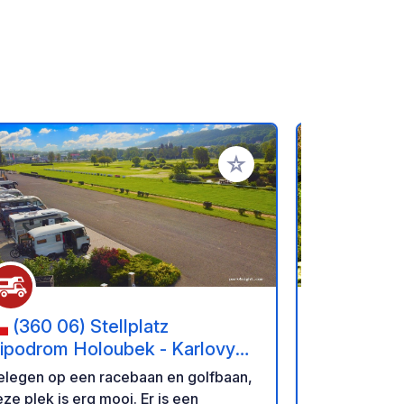
favorieten
Voeg toe aan je favorieten
(360 06) Stellplatz
(0947
ipodrom Holoubek - Karlovy
Wohnmobil
ary
Räucherk
elegen op een racebaan en golfbaan,
Op camping
ze plek is erg mooi. Er is een
(Wierookkege