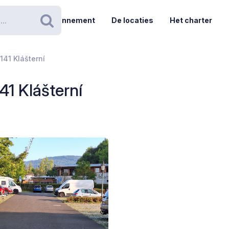
Abonnement
De locaties
Het charter
Zoeken
 141 Klášterní
41 Klášterní