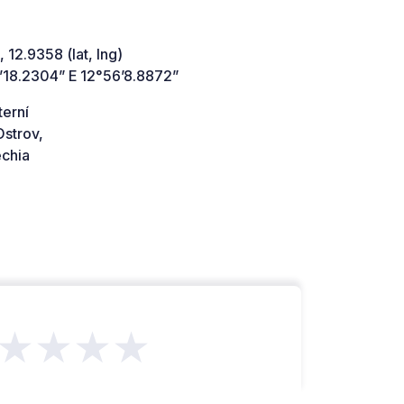
 12.9358 (lat, lng)
’18.2304” E 12°56’8.8872”
terní
Ostrov,
chia
★★★★