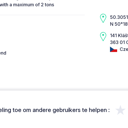
h with a maximum of 2 tons
50.3051,
N 50°18
141 Kláš
363 01 
Cze
end
★
ing toe om andere gebruikers te helpen :