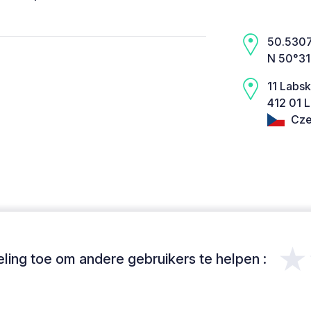
50.5307,
N 50°31
11 Labs
412 01 L
Cze
★
ing toe om andere gebruikers te helpen :