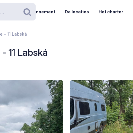
Abonnement
De locaties
Het charter
Zoeken
ce - 11 Labská
 - 11 Labská