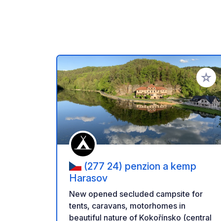
Voeg t
(277 24) penzion a kemp
Harasov
New opened secluded campsite for
tents, caravans, motorhomes in
beautiful nature of Kokořínsko (central