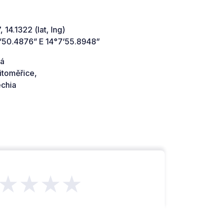
 14.1322 (lat, lng)
’50.4876” E 14°7’55.8948”
ká
itoměřice,
chia
★★★★