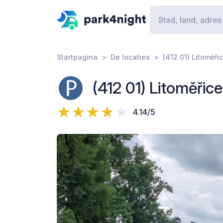
Startpagina
De locaties
(412 01) Litoměři
(412 01) Litoměřice
4.14/5