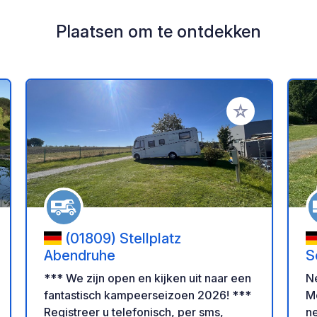
Plaatsen om te ontdekken
oe aan je favorieten
Voeg toe aan je 
(01809) Stellplatz
Abendruhe
S
*** We zijn open en kijken uit naar een
N
fantastisch kampeerseizoen 2026! ***
Mo
Registreer u telefonisch, per sms,
ne