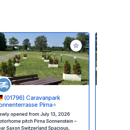
favorieten
Voeg toe aan je favorieten
(01796) Caravanpark
(170 00
onnenterrasse Pirna⭐
Argentins
ewly opened from July 13, 2026
De perfecte 
torhome pitch Pirna Sonnenstein –
Praag, € 24 
ar Saxon Switzerland Spacious,
Servicekoste