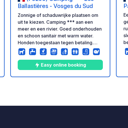
Ballastières - Vosges du Sud
P
(
Ee
Zonnige of schaduwrijke plaatsen om
e
g
uit te kiezen. Camping *** aan een
r
meer en een rivier. Goed onderhouden
sl
en schoon sanitair met warm water.
b
Honden toegestaan tegen betaling.
za
Familie camping. Zwembad met
va
opblaasbare waterglijbaan in het
ku
hoogseizoen. Parkeren voor de
Easy online booking
ar
camping is niet toegestaan, ga naar de
Ge
receptie om toegang te krijgen tot de
ve
diensten van de camping.
10
37
4
★
en
rdeling
Foto's
Commentaren
Beoordeling
el
wi
se
24 u
C
le