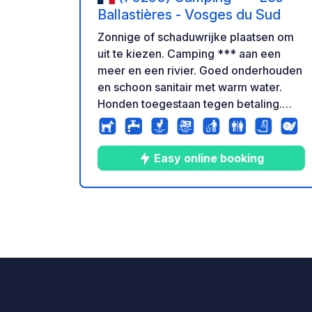
Ballastières - Vosges du Sud
Zonnige of schaduwrijke plaatsen om
uit te kiezen. Camping *** aan een
meer en een rivier. Goed onderhouden
en schoon sanitair met warm water.
Honden toegestaan tegen betaling.
Familie camping. Zwembad met
opblaasbare waterglijbaan in het
hoogseizoen. Parkeren voor de
Easy online booking
camping is niet toegestaan, ga naar de
receptie om toegang te krijgen tot de
diensten van de camping.
10
37
4
★
Foto's
Commentar
Beoo