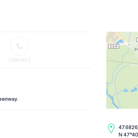
CONTACT
greenway.
47.6826,
N 47°40