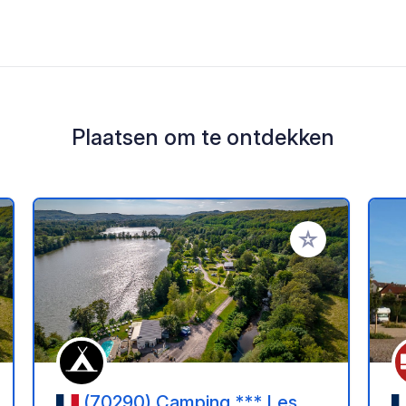
Plaatsen om te ontdekken
oe aan je favorieten
Voeg toe aan je 
(70290) Camping *** Les