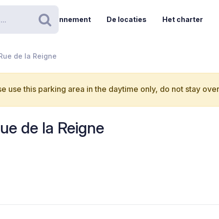
Abonnement
De locaties
Het charter
Zoeken
 Rue de la Reigne
e use this parking area in the daytime only, do not stay over
ue de la Reigne