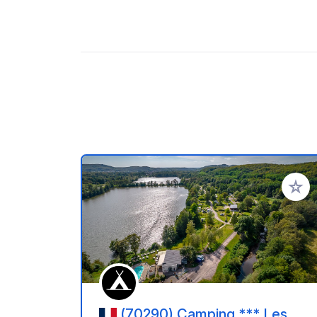
Voeg t
(70290) Camping *** Les