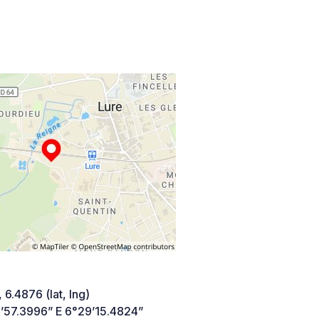
 6.4876 (lat, lng)
’57.3996” E 6°29’15.4824”