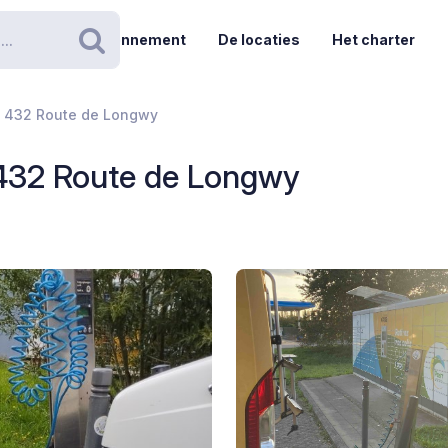
Abonnement
De locaties
Het charter
Zoeken
- 432 Route de Longwy
 432 Route de Longwy