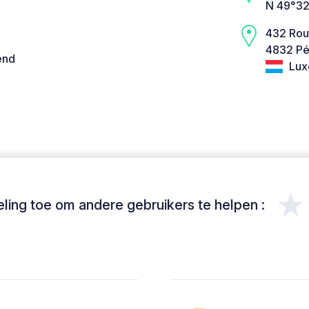
N 49°32
432 Rou
4832 Pé
end
Lux
★
ing toe om andere gebruikers te helpen :