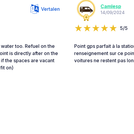
Camlesp
Vertalen
14/09/2024
5/5
d water too. Refuel on the
Point gps parfait à la sta
nt is directly after on the
renseignement sur ce point 
if the spaces are vacant
voitures ne restent pas lon
it on)