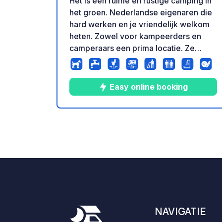
Het is een ruime en rustige camping in
het groen. Nederlandse eigenaren die
hard werken en je vriendelijk welkom
heten. Zowel voor kampeerders en
camperaars een prima locatie. Ze
verhuren prachtige, complete chalets
en glamping tenten. Dus zeker ook de
moeite waard voor een langer verblijf.
Easy online booking
Tel daarbij het heerlijke restaurant, dus
zeker een aanrader !
10
19
3.6
★
Foto's
Commentare
Beoord
NAVIGATIE