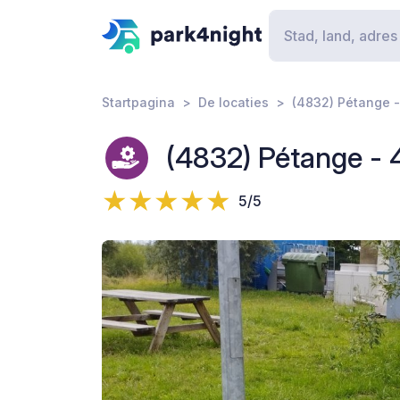
Startpagina
De locaties
(4832) Pétange 
(4832) Pétange -
5/5