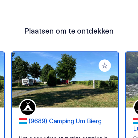
Plaatsen om te ontdekken
oe aan je favorieten
Voeg toe aan je 
(9689) Camping Um Bierg
L