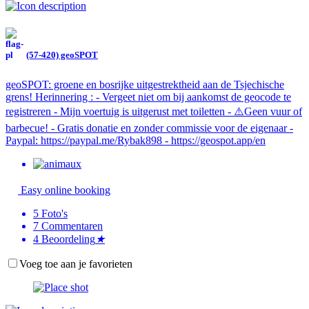
(57-420) geoSPOT
geoSPOT: groene en bosrijke uitgestrektheid aan de Tsjechische
grens! Herinnering : - Vergeet niet om bij aankomst de geocode te
registreren - Mijn voertuig is uitgerust met toiletten - ⚠️Geen vuur of
barbecue! - Gratis donatie en zonder commissie voor de eigenaar -
Paypal: https://paypal.me/Rybak898 - https://geospot.app/en
Easy online booking
5
Foto's
7
Commentaren
4
Beoordeling
★
Voeg toe aan je favorieten