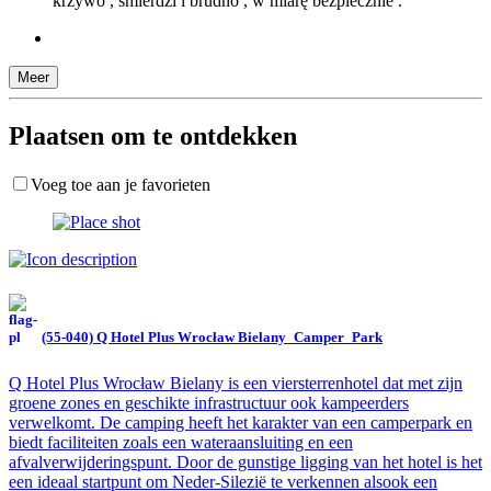
krzywo , śmierdzi i brudno , w miarę bezpiecznie .
Meer
Plaatsen om te ontdekken
Voeg toe aan je favorieten
(55-040) Q Hotel Plus Wrocław Bielany_Camper_Park
Q Hotel Plus Wrocław Bielany is een viersterrenhotel dat met zijn
groene zones en geschikte infrastructuur ook kampeerders
verwelkomt. De camping heeft het karakter van een camperpark en
biedt faciliteiten zoals een wateraansluiting en een
afvalverwijderingspunt. Door de gunstige ligging van het hotel is het
een ideaal startpunt om Neder-Silezië te verkennen alsook een