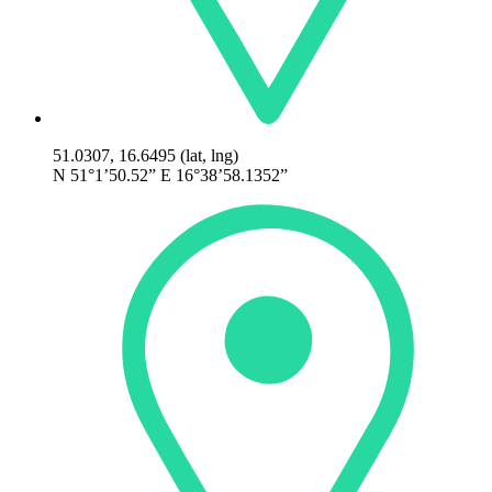
51.0307, 16.6495 (lat, lng)
N 51°1’50.52” E 16°38’58.1352”