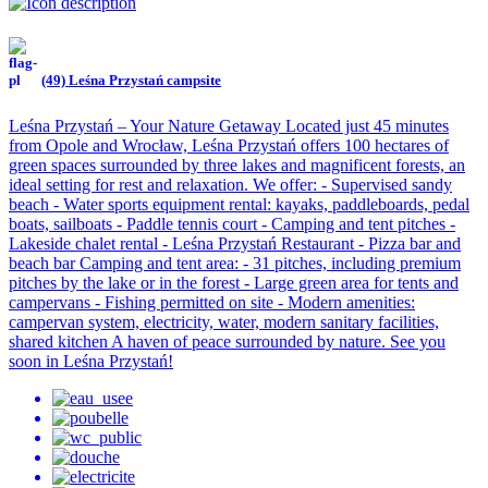
(49) Leśna Przystań campsite
Leśna Przystań – Your Nature Getaway Located just 45 minutes
from Opole and Wrocław, Leśna Przystań offers 100 hectares of
green spaces surrounded by three lakes and magnificent forests, an
ideal setting for rest and relaxation. We offer: - Supervised sandy
beach - Water sports equipment rental: kayaks, paddleboards, pedal
boats, sailboats - Paddle tennis court - Camping and tent pitches -
Lakeside chalet rental - Leśna Przystań Restaurant - Pizza bar and
beach bar Camping and tent area: - 31 pitches, including premium
pitches by the lake or in the forest - Large green area for tents and
campervans - Fishing permitted on site - Modern amenities:
campervan system, electricity, water, modern sanitary facilities,
shared kitchen A haven of peace surrounded by nature. See you
soon in Leśna Przystań!