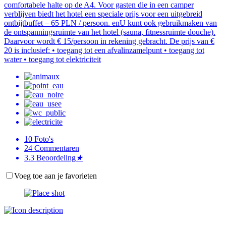
comfortabele halte op de A4. Voor gasten die in een camper
verblijven biedt het hotel een speciale prijs voor een uitgebreid
ontbijtbuffet – 65 PLN / persoon. enU kunt ook gebruikmaken van
de ontspanningsruimte van het hotel (sauna, fitnessruimte douche).
Daarvoor wordt € 15/persoon in rekening gebracht. De prijs van €
20 is inclusief: • toegang tot een afvalinzamelpunt • toegang tot
water • toegang tot elektriciteit
10
Foto's
24
Commentaren
3.3
Beoordeling
★
Voeg toe aan je favorieten