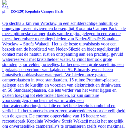
(55-120) Kopalnia Camper Park
Op slechts 2 km van Wrocław, in een schilderachtige natuurlijke
omgeving tussen rivieren en bossen, ligt Kopalnia Camper Park – de
meest pittoreske camperplaats van de regio, gelegen in een van de
meest herkenbare recreatiegebieden van Neder-Silezië: Kopalnia
Wrocław – Strefa Wakacji. Het is de beste uitvalsbasis voor een
bezoek aan de hoofdstad van Neder-Silezië en biedt tegelijkertijd
contact met de natuur, rust en ontspanning aan een prachtig, gevuld
waterreservoir met kristalhelder water. U vindt hier ook grote
stranden, sportvelden, prieeltjes, barbecues, een grote speeltuin, een
ligplaats, een verhuur van kajaks en SUP-boards, evenals een
fantastisch opblaasbaar waterpark. We bieden onze gasten
camperplaatsen in twee standaarden. 15 ruime Premium-plaatsen,
gelegen aan de kustlijn en voorzien van elektriciteit en drinkwater,
en 50 Standaardplaatsen, die iets verder van het water liggen en
gasten toegang tot elektriciteit bieden. Er zijn sanitaire
voorzieningen, douches met warm water, een
rioolwaterzuiveringsinstallatie en het hele terrein is omheind en
verlicht. In het zomerseizoen zorgen waterredders voor de veiligheid
van de gasten. De enorme oppervlakte van 16 hectare van
recreatiepark Kopalnia Wrocław Strefa Wakacji maakt het mogelijk
om onvergetelijke camperrally's te organiseren (zelfs voor maximaal