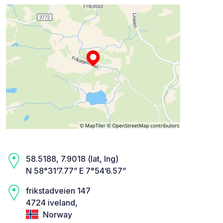
58.5188, 7.9018 (lat, lng)
N 58°31’7.77” E 7°54’6.57”
frikstadveien 147
4724 iveland,
Norway