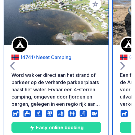
Voeg toe aan je fav
(4741) Neset Camping
(4
Word wakker direct aan het strand of
Een fi
parkeer op de verharde parkeerplaats
de Aud
naast het water. Ervaar een 4-sterren
voor w
camping, omgeven door fjorden en
uitval
bergen, gelegen in een regio rijk aan
verken
Noorse cultuur en ervaringen. Elke
naar d
ochtend vers brood, een café met
is een
pizza, hamburgers en street taco's in
kinder
Easy online booking
het hoogseizoen, wandelingen direct
enorme