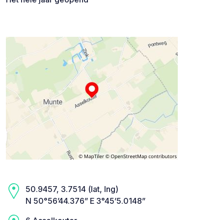
50.9457, 3.7514 (lat, lng)
N 50°56’44.376” E 3°45’5.0148”