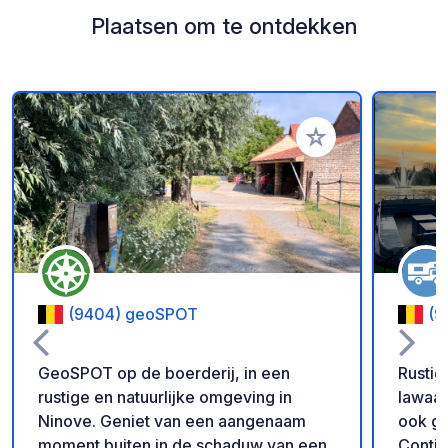
Plaatsen om te ontdekken
Voeg toe aan je fav
(9404) geoSPOT
(9
GeoSPOT op de boerderij, in een
Rustig
rustige en natuurlijke omgeving in
lawaai
Ninove. Geniet van een aangenaam
ook ge
moment buiten in de schaduw van een
Contin