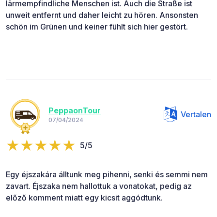
lärmempfindliche Menschen ist. Auch die Straße ist
unweit entfernt und daher leicht zu hören. Ansonsten
schön im Grünen und keiner fühlt sich hier gestört.
PeppaonTour
Vertalen
07/04/2024
5/5
Egy éjszakára álltunk meg pihenni, senki és semmi nem
zavart. Éjszaka nem hallottuk a vonatokat, pedig az
előző komment miatt egy kicsit aggódtunk.