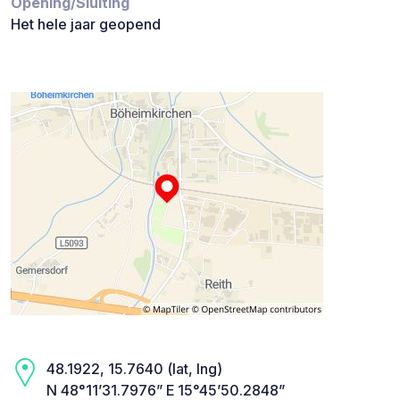
Opening/Sluiting
Het hele jaar geopend
48.1922, 15.7640 (lat, lng)
N 48°11’31.7976” E 15°45’50.2848”