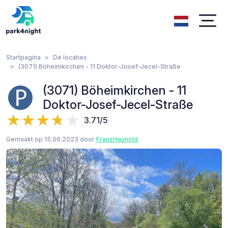
Startpagina
De locaties
(3071) Böheimkirchen - 11 Doktor-Josef-Jecel-Straße
(3071) Böheimkirchen - 11
Doktor-Josef-Jecel-Straße
3.71/5
Gemaakt op 15.06.2023 door
FranzHaunold