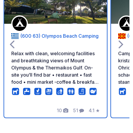
(600 63) Olympos Beach Camping
(6
Relax with clean, welcoming facilities
Campin
and breathtaking views of Mount
krista
Olympus & the Thermaikos Gulf. On-
Ohrid,
site you’ll find bar • restaurant • fast
schadu
food • mini market -coffee & breakfast
staanp
– everything you need for the perfect
carava
holiday!
douches
superm
10
51
4.1
★
tot ee
Foto's
Commentaren
Beoordeling
om te
geniet
Nation