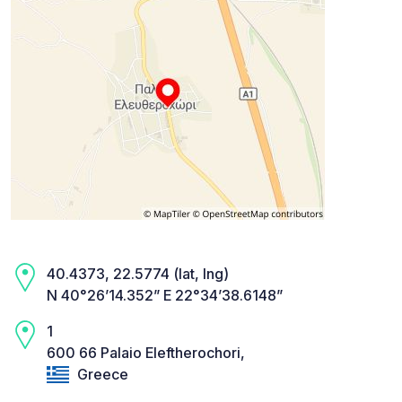
40.4373, 22.5774 (lat, lng)
N 40°26’14.352” E 22°34’38.6148”
1
600 66 Palaio Eleftherochori,
Greece