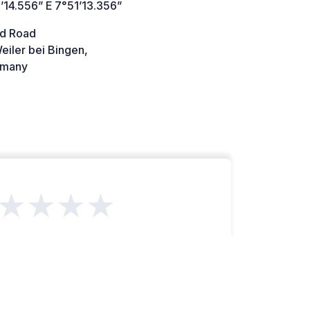
’14.556” E 7°51’13.356”
d Road
eiler bei Bingen,
many
★★★★