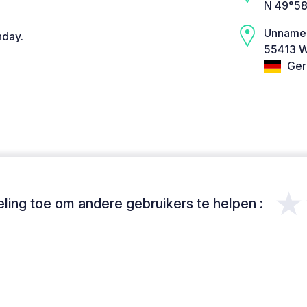
N 49°58
Unname
nday.
55413 W
Ger
★
ing toe om andere gebruikers te helpen :