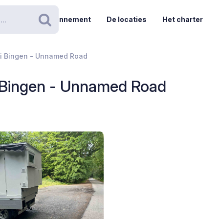
Abonnement
De locaties
Het charter
Zoeken
ei Bingen - Unnamed Road
i Bingen - Unnamed Road