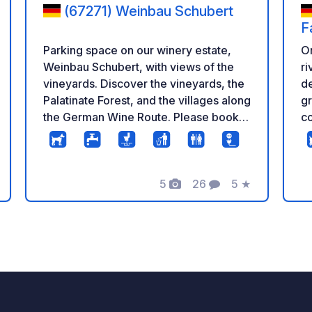
(67271) Weinbau Schubert
F
Parking space on our winery estate,
On
Weinbau Schubert, with views of the
ri
vineyards. Discover the vineyards, the
de
Palatinate Forest, and the villages along
g
the German Wine Route. Please book in
co
advance to check availability.
s
be
o
5
26
5
★
aanb
Foto's
Commentaren
Beoordeling
in
b
eling
I
c
ko
om
besch