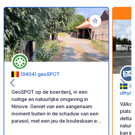
Voeg toe aan je fav
(9404) geoSPOT
(6
GeoSPOT op de boerderij, in een
uthyrn
rustige en natuurlijke omgeving in
Välkom
Ninove. Geniet van een aangenaam
plats 
moment buiten in de schaduw van een
detta 
parasol, met een jeu de boulesbaan en
natur 
ponyritjes voor de kinderen. Een ideale
kan ko