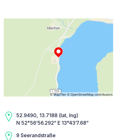
52.9490, 13.7188 (lat, lng)
N 52°56’56.292” E 13°43’7.68”
9 Seerandstraße