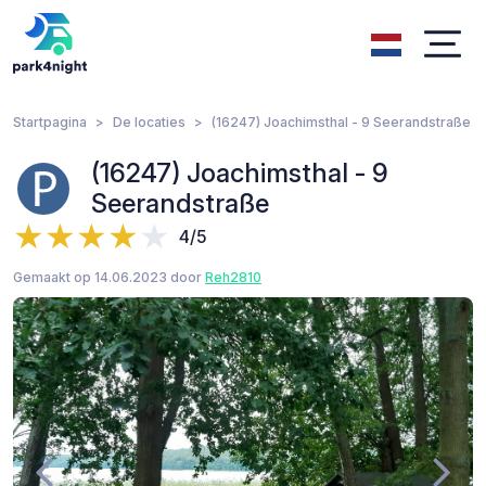
Startpagina
De locaties
(16247) Joachimsthal - 9 Seerandstraße
(16247) Joachimsthal - 9
Seerandstraße
4/5
Gemaakt op 14.06.2023 door
Reh2810