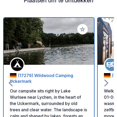
Plaatsen om te ontdekken
Voeg toe aan je fav
(17279) Wildwood Camping
(1
Uckermark
Our campsite sits right by Lake
Welkom b
Wurlsee near Lychen, in the heart of
01-08
the Uckermark, surrounded by old
wasma
trees and clear water. The landscape is
zelfbe
calm and shaped by lakes, forests and
mogeli