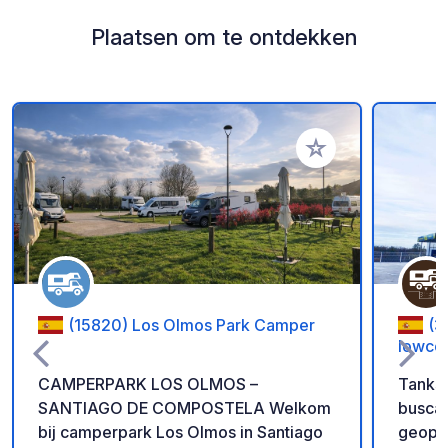
Plaatsen om te ontdekken
Voeg toe aan je fav
(15820) Los Olmos Park Camper
(3
lowco
CAMPERPARK LOS OLMOS –
Tankst
SANTIAGO DE COMPOSTELA Welkom
buscam
bij camperpark Los Olmos in Santiago
geopend