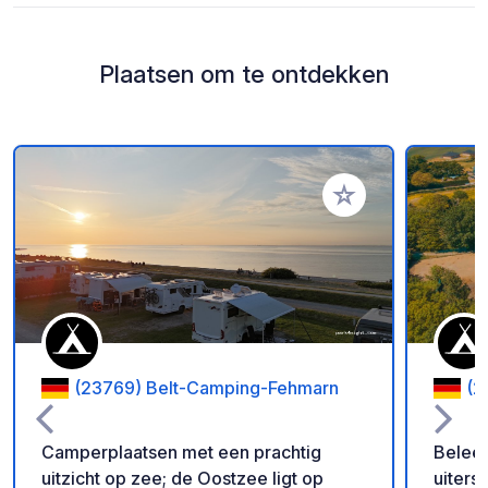
Plaatsen om te ontdekken
Voeg toe aan je fav
(23769) Belt-Camping-Fehmarn
(2
Camperplaatsen met een prachtig
Beleef
uitzicht op zee; de Oostzee ligt op
uiters