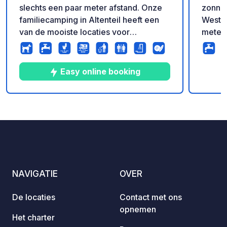
slechts een paar meter afstand. Onze
zonnig
familiecamping in Altenteil heeft een
Wester
van de mooiste locaties voor
meter 
natuurliefhebbers. Hier kunt u heerlijk
perfe
ontspannen en genieten van onze
buiten
nieuwe, hoogwaardige sanitaire
vissen
Easy online booking
voorzieningen (inclusief warme
en vog
douches). We bieden ook een Italiaans
natuur
restaurant, een minimarkt en een
van o
15
107
4.7
★
Foto's
Commentaren
Beoordeling
fantastische, gevarieerde speeltuin
de boe
met springkastelen.
vakant
alleen
activi
van po
NAVIGATIE
OVER
alpaca
tennis
De locaties
Contact met ons
voetba
opnemen
organ
Het charter
ontmoe