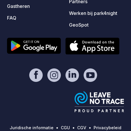
Partners
Gastheren
eiland
Werken bij park4night
een on
FAQ
de her
GeoSpot
kunt u
de win
de Oos
hele j
vastel
bries 
voelen
verwel
Fehmarn. Persoon 6 jaar 
nacht:
Kind (
jaar en
staanp
staanp
Juridische informatie
CGU
CGV
Privacybeleid