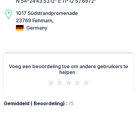
N 54°24’43.5312” E 11°12’57.6972”
1017 Südstrandpromenade
23769 Fehmarn,
Germany
Voeg een beoordeling toe om andere gebruikers te
helpen :
★★★★★
Gemiddeld ( Beoordeling) :
/5