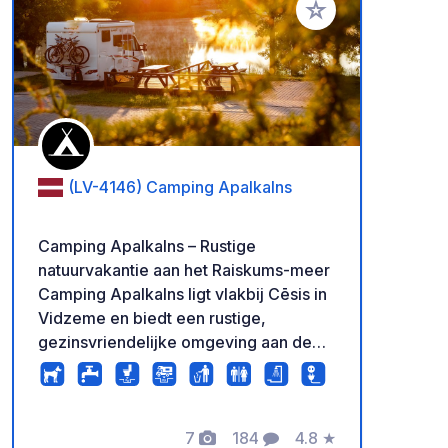
Voeg toe aan je fav
(LV-4146) Camping Apalkalns
Camping Apalkalns – Rustige
natuurvakantie aan het Raiskums-meer
Camping Apalkalns ligt vlakbij Cēsis in
Vidzeme en biedt een rustige,
gezinsvriendelijke omgeving aan de
oevers van het Raiskums-meer. Er zijn
plaatsen beschikbaar voor tenten,
campers en caravans met elektriciteit.
Faciliteiten: Moderne douches,
7
184
4.8
★