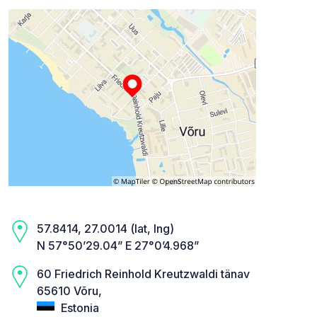
57.8414, 27.0014 (lat, lng)
N 57°50’29.04” E 27°0’4.968”
60 Friedrich Reinhold Kreutzwaldi tänav
65610 Võru,
Estonia