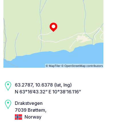
63.2787, 10.6378 (lat, lng)
N 63°16’43.32” E 10°38’16.116”
Drakstvegen
7039 Brøttem,
Norway