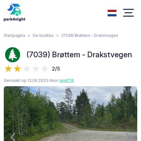
Startpagina
De locaties
(7039) Brøttem - Drakstvegen
(7039) Brøttem - Drakstvegen
2/5
Gemaakt op 13.06.2023 door
jand716