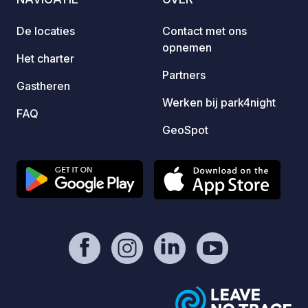
mOst1983 - https://geospot.app/en
går vä
De locaties
Contact met ons
dessa f
opnemen
Här ka
Het charter
och ty
Partners
runt. 
Gastheren
din st
Werken bij park4night
FAQ
online
GeoSpot