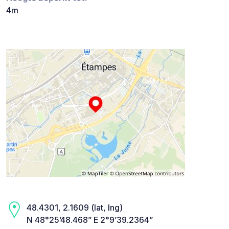
4m
48.4301, 2.1609 (lat, lng)
N 48°25’48.468” E 2°9’39.2364”