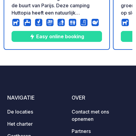
de buurt van Parijs. Deze camping
groene
Huttopia heeft een natuurlijk
op sle
(ecologisch) zwembad en is een ideale
het cen
plaats voor een verblijf in het
op 20 
bijzondere gemeentelijke bos aan de
Met zi
Easy online booking
rand van het Etang d'Or. Er even
zwemba
helemaal uit met uw gezin...
en hal
campin
10
53
3.3
★
Foto's
Commentaren
Beoordeling
bekore
bezoek
Disney
NAVIGATIE
OVER
De locaties
Contact met ons
opnemen
Het charter
Partners
Gastheren