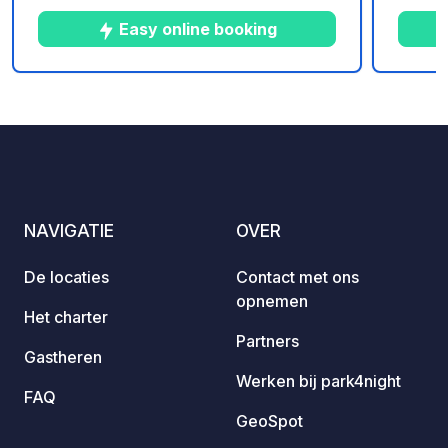
plek om te ontspannen in alle rust, ver
graag 
Easy online booking
weg van alle stress...
minute
van Al
geniet 
9
77
4.5
★
Foto's
Commentaren
Beoordeling
deel u
waarbi
worde
ansich
beschi
NAVIGATIE
OVER
De locaties
Contact met ons
opnemen
Het charter
Partners
Gastheren
Werken bij park4night
FAQ
GeoSpot