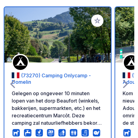
Voeg toe aan je fav
(73270) Camping Onlycamp -
(7
Domelin
Adoub
Gelegen op ongeveer 10 minuten
Kom in
lopen van het dorp Beaufort (winkels,
nieuw
bakkerijen, supermarkten, etc.) en het
Adoub
recreatiecentrum Marcôt. Deze
omring
camping zal natuurliefhebbers bekoren
de ste
die op zoek zijn naar een oase van rust
tussen
met respect voor de natuur. De ideale
geïnte