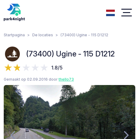
Startpagina
De locaties
(73400) Ugine - 115 D1212
(73400) Ugine - 115 D1212
1.8/5
Gemaakt op 02.09.2016 door
thello73