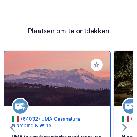
Plaatsen om te ontdekken
Voeg toe aan je fav
(64032) UMA Casanatura
(6
Glamping & Wine
UMA is een fantastische producent van
Nieuwe