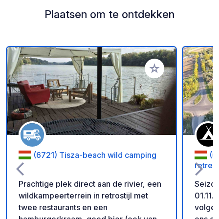
Plaatsen om te ontdekken
Voeg toe aan je fav
(6721) Tisza-beach wild camping
(6
retrea
Prachtige plek direct aan de rivier, een
Seizoe
wildkampeerterrein in retrostijl met
01.11. 
twee restaurants en een
volgeb
hamburgerkraam, goed bier (ook van
ons op. Mooie plek om te overn