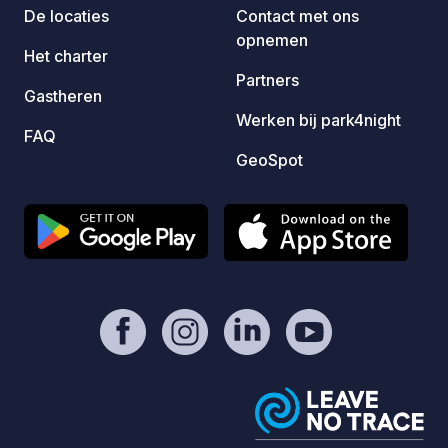
klik op de officiële link in het tabblad
De locaties
Contact met ons
“Contact / Website” van deze fiche!
opnemen
Het charter
Partners
Gastheren
Werken bij park4night
FAQ
GeoSpot