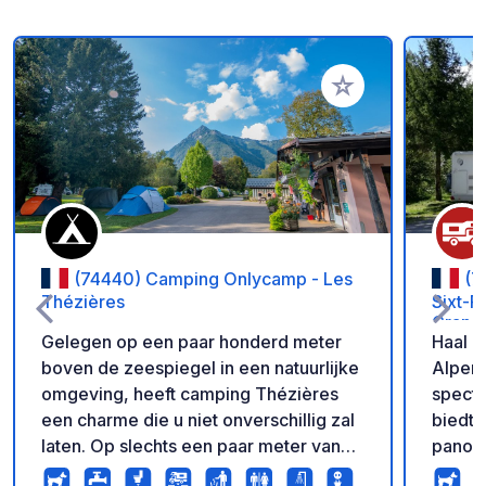
Voeg toe aan je fav
(74440) Camping Onlycamp - Les
(7
Thézières
Sixt-F
Grand 
Gelegen op een paar honderd meter
Haal d
boven de zeespiegel in een natuurlijke
Alpen!
omgeving, heeft camping Thézières
specta
een charme die u niet onverschillig zal
biedt 
laten. Op slechts een paar meter van
panora
het dorp en zeer dicht bij het station
Een wa